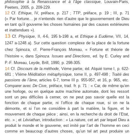
philosophie à la Renaissance et à l’âge classique
, Louvain-Paris,
Peeters, 2005, p. 209-229.
12
Cf.
Ethique
, IV, préface, p. 217 ;
TTP
, préface, p. 19 ; III, p. 71
(« Par fortune… je n’entends rien d’autre que le gouvernement de Dieu
en tant qu’il gouverne les choses humaines par des causes extérieures
et inattendues »).
13
Cf.
Physique
, II, 4-6, 195 b-198 a, et
Ethique à Eudème
, VII, 14,
1247 a-1248 a). Sur cette question complexe de la place de la fortune
chez Spinoza, cf. Pierre-François Moreau, « Fortune et théorie de
l’histoire », dans
Spinoza.
Issues and Directions
, ed. by E. Curley and
P.-F. Moreau, Leyde, Brill, 1990, p. 298-305.
14
Cf.
Discours de la méthode
, Vème partie, éd. Alquié tome I, p. 622-
681 ; VIème
Méditation métaphysique
, tome II, p. 497-498 ;
Traité des
passions de l’âme
, articles 6-7, tome III p. 955-957, et 16, p. 965, etc.
Comparer avec
De Cive
, préface, trad. fr. p. 71 : « Car, de même qu’en
une horloge, ou en quelque autre machine automate, dont les ressort
sont un peu difficiles à cerner, on ne peut pas savoir quelle est la
fonction de chaque partie, ni l’office de chaque roue, si on ne la
démonte, et si l’on ne considère à part la matière, la figure, et le
mouvement de chaque pièce ; ainsi, en la recherche du droit de l’Etat,
etc. » ; et
Léviathan
, introduction : « La nature, cet art par lequel Dieu a
produit le monde et le gouverne, est imité par l’
art
de l’homme en ceci
comme en beaucoup d’autres choses, qu’un tel art peut produire un