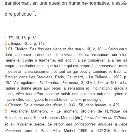
transformant en une question humaine-normative, c’est-à-
24
dire politique
.
1
TP
, III, 18, p. 32..
2
Ethique
, III, 6, p. 142.
3
Cf. Cicéron,
Des fins des biens et des maux
, III, V, 16 : « Selon ceux
dont j’approuve la doctrine…l’être vivant, dès sa naissance…uni à lui-
même et confié à lui-même, est enclin à se conserver, à aimer sa
propre constitution ainsi que tout ce qui est propre à la conserver ; mais
il déteste l’anéantissement et tout ce qui peut y conduire », trad. E.
Bréhier, dans
Les Stoïciens
, Paris, Gallimard, « La Pléiade », 1962, p.
267. Voir également
De la nature des dieux
, II, XLVII, 122, p. 451 : « La
nature a donné aussi aux bêtes la sensation et l’inclination ; grâce à
l’une,
elles font effort
pour se saisir des aliments naturels, grâce à
l’autre elles distinguent le nuisible de l’utile », je souligne.
4
Cicéron,
De la nature des dieux
, II, XXII, 58, dans
Ibidem
, p. 429.
5
Alexandre Matheron, « Le moment stoïcien de l’
Ethique
de
Spinoza », dans Pierre-François Moreau (dir.),
Le stoïcisme au XVIème
et au XVIIème siècle. Le retour des philosophies antiques à l’âge
classique
, tome I, Paris, Albin Michel, 1999, p. 302-316. Sur les