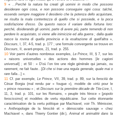
9
« …
Perché la natura ha creati gli uomini in modo che possono
desiderare ogni cosa, e non possono conseguire ogni cosa: talché,
essendo sempre maggiore il desiderio che la potenza dello acquistare,
ne risulta la mala contentezza di quello che si possiede, e la poca
sodisfazione d'esso. Da questo nasce il variare della fortuna loro:
perché, disiderando gli uomini, parte di avere più, parte temendo di non
perdere lo acquistato, si viene alle inimicizie
ed alla guerra ; dalla quale
nasce la rovina di quella provincia e la esaltazione di quell'altra
»,
Discours
, I, 37, 4-5, trad. p. 177 ; une formule convergente se trouve en
Discours
, II, avant-propos, 21, trad. p. 255.
10
Voir parmi d’autres nombreux exemples,
Le Prince
, III, § 7, sur les
« raisons universelles » des actions des hommes [
le cagioni
universali
] ; et 50 : « D’où l’on tire une règle générale qui jamais, ou
rarement, ne fait faute…[
Di che si trae una regula generale, quale mai o
rare falla…
] ».
11
Cf. par exemple,
Le Prince
, VII, 39, trad. p. 89, sur la
ferocità
de
César Borgia (mal rendu par « fougue »), modèle de
virtù
pour le
« prince nouveau » ; et
Discours sur la première décade de Tite-Live
, I,
11, 3, trad. p. 101, sur les Romains, « peuple très féroce » [
popolo
ferocissimo
] et modèles de vertu républicaine. Sur cette étonnante
caractérisation de la vertu politique par Machiavel, voir Th. Ménissier,
« Anthropologie de la férocité et « démocratie sauvage » chez
Machiavel », dans Thierry Gontier (dir.),
Animal et animalité dans la