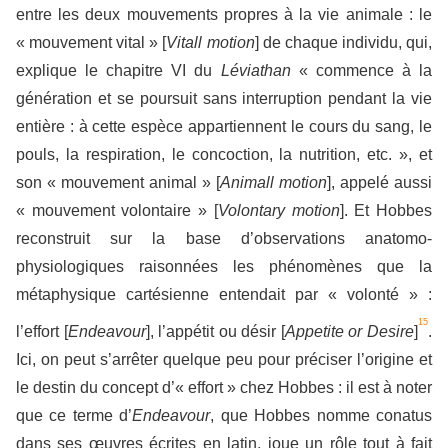
entre les deux mouvements propres à la vie animale : le
« mouvement vital » [
Vitall motion
] de chaque individu, qui,
explique le chapitre VI du
Léviathan
« commence à la
génération et se poursuit sans interruption pendant la vie
entière : à cette espèce appartiennent le cours du sang, le
pouls, la respiration, le concoction, la nutrition, etc. », et
son « mouvement animal » [
Animall motion
], appelé aussi
« mouvement volontaire » [
Volontary motion
]. Et Hobbes
reconstruit sur la base d’observations anatomo-
physiologiques raisonnées les phénomènes que la
métaphysique cartésienne entendait par « volonté » :
15
l’effort [
Endeavour
], l’appétit ou désir [
Appetite or Desire
]
.
Ici, on peut s’arrêter quelque peu pour préciser l’origine et
le destin du concept d’« effort » chez Hobbes : il est à noter
que ce terme d’
Endeavour
, que Hobbes nomme conatus
dans ses œuvres écrites en latin, joue un rôle tout à fait