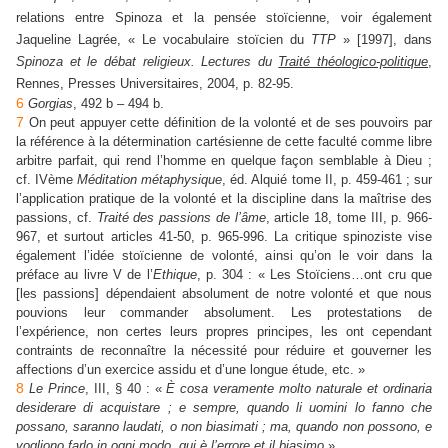
relations entre Spinoza et la pensée stoïcienne, voir également
Jaqueline Lagrée, « Le vocabulaire stoïcien du
TTP
» [1997], dans
Spinoza et le débat religieux. Lectures du
Traité théologico-politique
,
Rennes, Presses Universitaires, 2004, p. 82-95.
6
Gorgias
, 492 b – 494 b.
7
On peut appuyer cette définition de la volonté et de ses pouvoirs par
la référence à la détermination cartésienne de cette faculté comme libre
arbitre parfait, qui rend l’homme en quelque façon semblable à Dieu ;
cf. IVème
Méditation métaphysique
, éd. Alquié tome II, p. 459-461 ; sur
l’application pratique de la volonté et la discipline dans la maîtrise des
passions, cf.
Traité des passions de l’âme
, article 18, tome III, p. 966-
967, et surtout articles 41-50, p. 965-996. La critique spinoziste vise
également l’idée stoïcienne de volonté, ainsi qu’on le voir dans la
préface au livre V de l’
Ethique
, p. 304 : « Les Stoïciens…ont cru que
[les passions] dépendaient absolument de notre volonté et que nous
pouvions leur commander absolument. Les protestations de
l’expérience, non certes leurs propres principes, les ont cependant
contraints de reconnaître la nécessité pour réduire et gouverner les
affections d’un exercice assidu et d’une longue étude, etc. »
8
Le Prince
, III, § 40 : «
È cosa veramente molto naturale et ordinaria
desiderare di acquistare ; e sempre, quando li uomini lo fanno che
possano, saranno laudati, o non biasimati ; ma, quando non possono, e
vogliono farlo in ogni modo, qui è l’errore et il biasimo
».