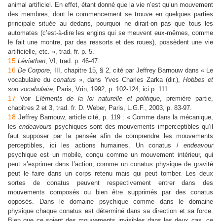
animal artificiel. En effet, étant donné que la vie n’est qu’un mouvement
des membres, dont le commencement se trouve en quelques parties
principale située au dedans, pourquoi ne dirait-on pas que tous les
automates (c’est-à-dire les engins qui se meuvent eux-mêmes, comme
le fait une montre, par des ressorts et des roues), possèdent une vie
artificielle, etc. », trad. fr. p. 5.
15
Léviathan
, VI, trad. p. 46-47.
16
De Corpore
, III, chapitre 15, § 2, cité par Jeffrey Barnouw dans « Le
vocabulaire du
conatus
», dans Yves Charles Zarka (dir.),
Hobbes et
son vocabulaire
, Paris, Vrin, 1992, p. 102-124, ici p. 111.
17
Voir
Eléments de la loi naturelle et politique
, première partie,
chapitres 2 et 3, trad. fr. D. Weber, Paris, L.G.F., 2003, p. 83-97.
18
Jeffrey Barnouw, article cité, p. 119 : « Comme dans la mécanique,
les
endeavours
psychiques sont des mouvements imperceptibles qu’il
faut supposer par la pensée afin de comprendre les mouvements
perceptibles, ici les actions humaines. Un conatus /
endeavour
psychique est un mobile, conçu comme un mouvement intérieur, qui
peut s’exprimer dans l’action, comme un conatus physique de gravité
peut le faire dans un corps retenu mais qui peut tomber. Les deux
sortes de conatus peuvent respectivement entrer dans des
mouvements composés ou bien être supprimés par des conatus
opposés. Dans le domaine psychique comme dans le domaine
physique chaque conatus est déterminé dans sa direction et sa force.
Bien que ce soient des mouvements invisibles dans les deux cas, ce