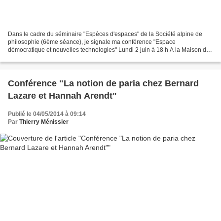
Dans le cadre du séminaire "Espèces d'espaces" de la Société alpine de
philosophie (6ème séance), je signale ma conférence "Espace
démocratique et nouvelles technologies" Lundi 2 juin à 18 h A la Maison des
Association 2, rue Berthe de Boissieux- Grenoble...
Conférence "La notion de paria chez Bernard
Lazare et Hannah Arendt"
Publié le 04/05/2014 à 09:14
Par
Thierry Ménissier