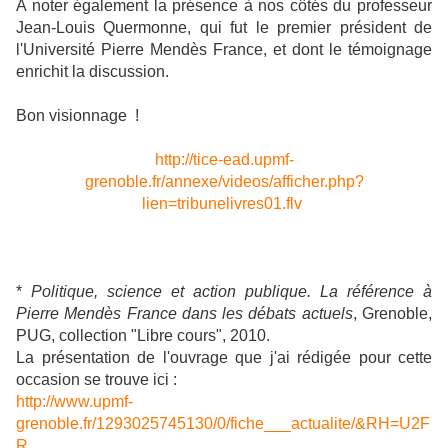
A noter également la présence à nos côtés du professeur
Jean-Louis Quermonne, qui fut le premier président de
l'Université Pierre Mendès France, et dont le témoignage
enrichit la discussion.
Bon visionnage !
http://tice-ead.upmf-
grenoble.fr/annexe/videos/afficher.php?
lien=tribunelivres01.flv
*
Politique, science et action publique. La référence à
Pierre Mendès France dans les débats actuels
, Grenoble,
PUG, collection "Libre cours", 2010.
La présentation de l'ouvrage que j'ai rédigée pour cette
occasion se trouve ici :
http://www.upmf-
grenoble.fr/1293025745130/0/fiche___actualite/&RH=U2F
R