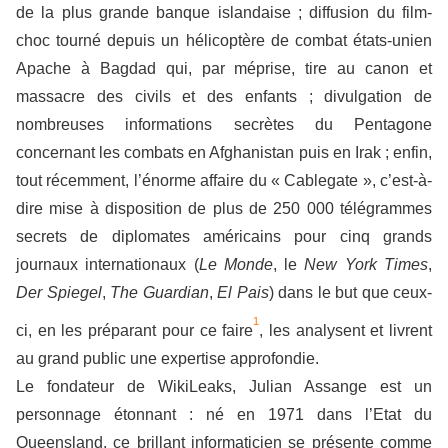
de la plus grande banque islandaise ; diffusion du film-
choc tourné depuis un hélicoptère de combat états-unien
Apache à Bagdad qui, par méprise, tire au canon et
massacre des civils et des enfants ; divulgation de
nombreuses informations secrètes du Pentagone
concernant les combats en Afghanistan puis en Irak ; enfin,
tout récemment, l’énorme affaire du « Cablegate », c’est-à-
dire mise à disposition de plus de 250 000 télégrammes
secrets de diplomates américains pour cinq grands
journaux internationaux (
Le Monde
, le
New York Times
,
Der Spiegel
,
The Guardian
,
El Pais
) dans le but que ceux-
1
ci, en les préparant pour ce faire
, les analysent et livrent
au grand public une expertise approfondie.
Le fondateur de WikiLeaks, Julian Assange est un
personnage étonnant : né en 1971 dans l’Etat du
Queensland, ce brillant informaticien se présente comme