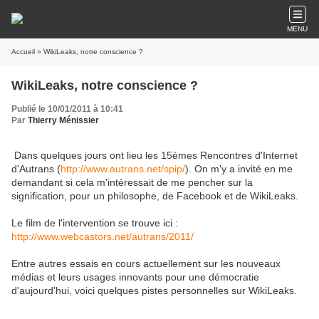
MENU
Accueil
» WikiLeaks, notre conscience ?
WikiLeaks, notre conscience ?
Publié le 10/01/2011 à 10:41
Par
Thierry Ménissier
Dans quelques jours ont lieu les 15èmes Rencontres d'Internet
d'Autrans (
http://www.autrans.net/spip/
). On m'y a invité en me
demandant si cela m'intéressait de me pencher sur la
signification, pour un philosophe, de Facebook et de WikiLeaks.
Le film de l'intervention se trouve ici :
http://www.webcastors.net/autrans/2011/
Entre autres essais en cours actuellement sur les nouveaux
médias et leurs usages innovants pour une démocratie
d'aujourd'hui, voici quelques pistes personnelles sur WikiLeaks.