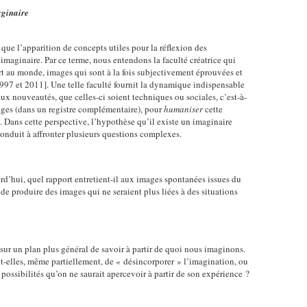
aginaire
 que l’apparition de concepts utiles pour la réflexion des
’imaginaire. Par ce terme, nous entendons la faculté créatrice qui
rt au monde, images qui sont à la fois subjectivement éprouvées et
97 et 2011]. Une telle faculté fournit la dynamique indispensable
ux nouveautés, que celles-ci soient techniques ou sociales, c’est-à-
sages (dans un registre complémentaire), pour
humaniser
cette
Dans cette perspective, l’hypothèse qu’il existe un imaginaire
nduit à affronter plusieurs questions complexes.
d’hui, quel rapport entretient-il aux images spontanées issues du
 de produire des images qui ne seraient plus liées à des situations
sur un plan plus général de savoir à partir de quoi nous imaginons.
t-elles, même partiellement, de « désincorporer » l’imagination, ou
ossibilités qu’on ne saurait apercevoir à partir de son expérience ?