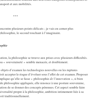
ansport et aux mobilités.
***
contre plusieurs points délicats ; je vais en cerner plus
philosophie, le second touchant à l’imaginaire.
sophie
ation, la philosophie se trouve aux prises avec plusieurs difficultés.
 sa « souveraineté » semble menacée, et doublement.
 objets d’examen les technologies nouvelles ou les ruptures
doit accepter le risque d’évoluer sous l’effet de cet examen. Proposer
mplique qu’elle se fasse « philosophie
de
l’innovation », si bien
 de philosophie appliquée, elle renonce à une posture souveraine,
entation de se donner des concepts pérennes. Cet aspect semble faire
iversalité propre à la philosophie, ambition intimement liée à sa
çoit traditionnellement.