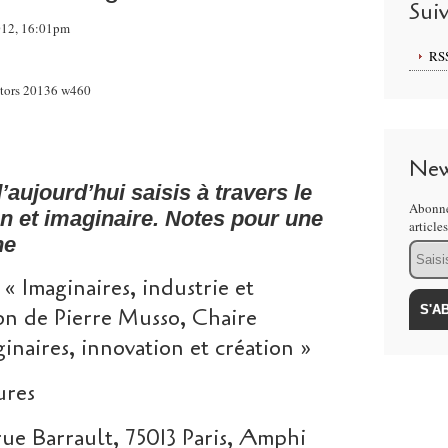
Sui
2012, 16:01pm
RS
New
’aujourd’hui saisis à travers le
Abonne
on et imaginaire. Notes pour une
article
he
Email
« Imaginaires, industrie et
tion de Pierre Musso, Chaire
inaires, innovation et création »
ures
rue Barrault, 75013 Paris, Amphi