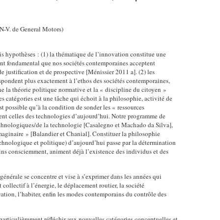
EN-V. de General Motors)
ois hypothèses : (1) la thématique de l’innovation constitue une
ent fondamental que nos sociétés contemporaines acceptent
 justification et de prospective [Ménissier 2011 a]. (2) les
espondent plus exactement à l’ethos des sociétés contemporaines,
ne la théorie politique normative et la « discipline du citoyen »
s catégories est une tâche qui échoit à la philosophie, activité de
’est possible qu’à la condition de sonder les « ressources
ment celles des technologies d’aujourd’hui. Notre programme de
chnologiques/de la technologie [Casalegno et Machado da Silva],
imaginaire » [Balandier et Chanial]. Constituer la philosophie
echnologique et politique) d’aujourd’hui passe par la détermination
ins consciemment, animent déjà l’existence des individus et des
énérale se concentre et vise à s’exprimer dans les années qui
collectif à l’énergie, le déplacement routier, la société
tion, l’habiter, enfin les modes contemporains du contrôle des
particulièrement réfléchir aux nouvelles catégories conceptuelles et