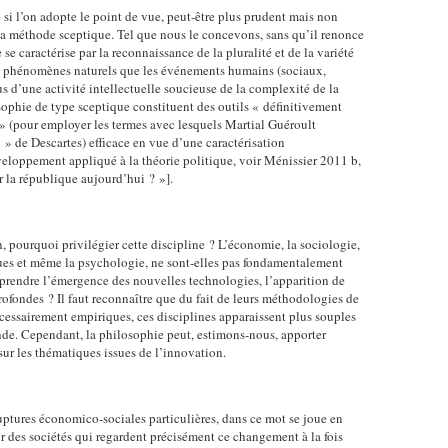
ie si l’on adopte le point de vue, peut-être plus prudent mais non
 méthode sceptique. Tel que nous le concevons, sans qu’il renonce
 se caractérise par la reconnaissance de la pluralité et de la variété
les phénomènes naturels que les événements humains (sociaux,
us d’une activité intellectuelle soucieuse de la complexité de la
sophie de type sceptique constituent des outils « définitivement
 » (pour employer les termes avec lesquels Martial Guéroult
n » de Descartes) efficace en vue d’une caractérisation
eloppement appliqué à la théorie politique, voir Ménissier 2011 b,
r la république aujourd’hui ? »].
n, pourquoi privilégier cette discipline ? L’économie, la sociologie,
iques et même la psychologie, ne sont-elles pas fondamentalement
rendre l’émergence des nouvelles technologies, l’apparition de
ofondes ? Il faut reconnaître que du fait de leurs méthodologies de
cessairement empiriques, ces disciplines apparaissent plus souples
nde. Cependant, la philosophie peut, estimons-nous, apporter
ur les thématiques issues de l’innovation.
ptures économico-sociales particulières, dans ce mot se joue en
ur des sociétés qui regardent précisément ce changement à la fois