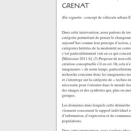
GRENAT
(En vignette : concept de véhicule urbain 
Dans cette intervention, nous partons de tr
catégorie permettant de penser le changem
aujourd’hui comme leur principe d’action, de
catégories héritées de la modernité ne corr
c’est particulièrement vrai en ce qui concer
[Ménissier 2011 b]. (3) Proposer de nouvelle
création conceptuelle s’il en est. Or, cela n
imaginaires » de notre temps, particulière
recherche concerne donc les imaginaires te
et s’interroge sur la catégorie de « techno-
nécessaire pour s’orienter dans le monde (t
des images et des symboles qui, plus ou mo
groupes.
Les domaines dans lesquels cette démarche g
viennent concernent le rapport individuel et 
d’information, d’expression et de communica
populations.
Dans cette intervention, nous voulons plus 