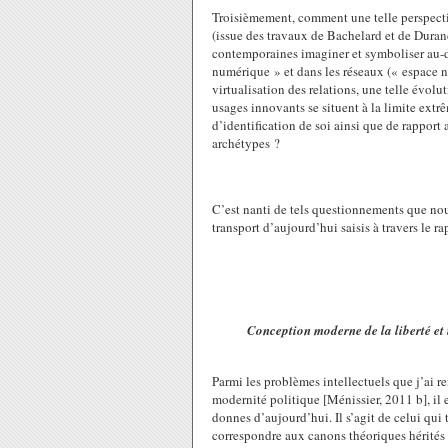
Troisièmement, comment une telle perspectiv
(issue des travaux de Bachelard et de Dura
contemporaines imaginer et symboliser au-d
numérique » et dans les réseaux (« espace no
virtualisation des relations, une telle évol
usages innovants se situent à la limite ext
d’identification de soi ainsi que de rapport
archétypes ?
C’est nanti de tels questionnements que nou
transport d’aujourd’hui saisis à travers le r
Conception moderne de la liberté et im
Parmi les problèmes intellectuels que j’ai 
modernité politique [Ménissier, 2011 b], il 
donnes d’aujourd’hui. Il s’agit de celui qui t
correspondre aux canons théoriques hérités