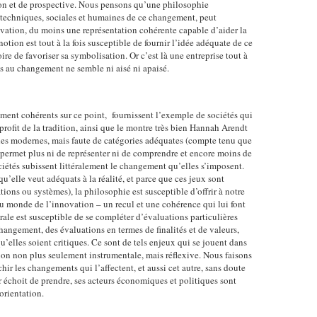
ion et de prospective. Nous pensons qu’une philosophie
 techniques, sociales et humaines de ce changement, peut
ovation, du moins une représentation cohérente capable d’aider la
otion est tout à la fois susceptible de fournir l’idée adéquate de ce
e de favoriser sa symbolisation. Or c’est là une entreprise tout à
tés au changement ne semble ni aisé ni apaisé.
ent cohérents sur ce point, fournissent l’exemple de sociétés qui
ofit de la tradition, ainsi que le montre très bien Hannah Arendt
s des modernes, mais faute de catégories adéquates (compte tenu que
e permet plus ni de représenter ni de comprendre et encore moins de
ciétés subissent littéralement le changement qu’elles s’imposent.
u’elle veut adéquats à la réalité, et parce que ces jeux sont
ions ou systèmes), la philosophie est susceptible d’offrir à notre
u monde de l’innovation – un recul et une cohérence qui lui font
rale est susceptible de se compléter d’évaluations particulières
changement, des évaluations en termes de finalités et de valeurs,
qu’elles soient critiques. Ce sont de tels enjeux qui se jouent dans
on non plus seulement instrumentale, mais réflexive. Nous faisons
hir les changements qui l’affectent, et aussi cet autre, sans doute
ur échoit de prendre, ses acteurs économiques et politiques sont
orientation.