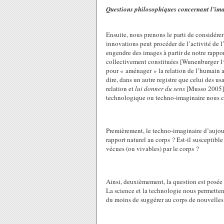
Questions philosophiques concernant l’im
Ensuite, nous prenons le parti de considérer
innovations peut procéder de l’activité de l
engendre des images à partir de notre rappo
collectivement constituées [Wunenburger 19
pour « aménager » la relation de l’humain a
dire, dans un autre registre que celui des u
relation et
lui donner du sens
[Musso 2005]. 
technologique ou techno-imaginaire nous co
Premièrement, le techno-imaginaire d’aujour
rapport naturel au corps ? Est-il susceptible
vécues (ou vivables) par le corps ?
Ainsi, deuxièmement, la question est posée 
La science et la technologie nous permetten
du moins de suggérer au corps de nouvelles p