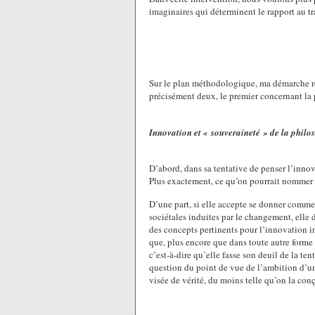
imaginaires qui déterminent le rapport au tr
Sur le plan méthodologique, ma démarche ren
précisément deux, le premier concernant la 
Innovation et « souveraineté » de la philo
D’abord, dans sa tentative de penser l’innov
Plus exactement, ce qu’on pourrait nommer
D’une part, si elle accepte se donner comme
sociétales induites par le changement, elle 
des concepts pertinents pour l’innovation i
que, plus encore que dans toute autre forme
c’est-à-dire qu’elle fasse son deuil de la t
question du point de vue de l’ambition d’un
visée de vérité, du moins telle qu’on la con