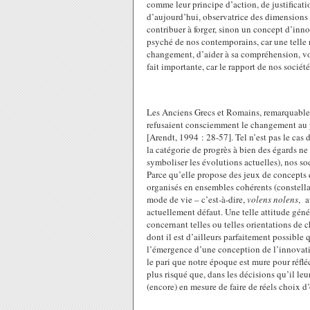
comme leur principe d’action, de justificat
d’aujourd’hui, observatrice des dimensions
contribuer à forger, sinon un concept d’inn
psyché de nos contemporains, car une telle n
changement, d’aider à sa compréhension, voir
fait importante, car le rapport de nos socié
Les Anciens Grecs et Romains, remarquablem
refusaient consciemment le changement au pr
[Arendt, 1994 : 28-57]. Tel n’est pas le ca
la catégorie de progrès à bien des égards n
symboliser les évolutions actuelles), nos so
Parce qu’elle propose des jeux de concepts q
organisés en ensembles cohérents (constellat
mode de vie – c’est-à-dire,
volens nolens
, a
actuellement défaut. Une telle attitude géné
concernant telles ou telles orientations de 
dont il est d’ailleurs parfaitement possible 
l’émergence d’une conception de l’innovati
le pari que notre époque est mure pour réfléc
plus risqué que, dans les décisions qu’il le
(encore) en mesure de faire de réels choix d’