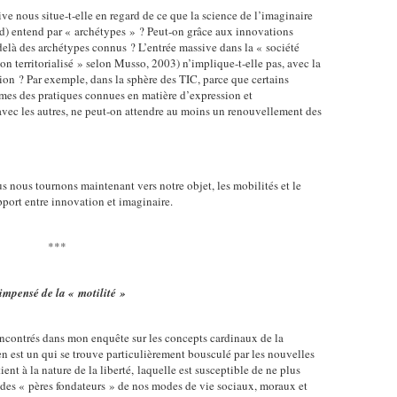
e nous situe-t-elle en regard de ce que la science de l’imaginaire
nd) entend par « archétypes » ? Peut-on grâce aux innovations
elà des archétypes connus ? L’entrée massive dans la « société
n territorialisé » selon Musso, 2003) n’implique-t-elle pas, avec la
ution ? Par exemple, dans la sphère des TIC, parce que certains
rêmes des pratiques connues en matière d’expression et
 avec les autres, ne peut-on attendre au moins un renouvellement des
s nous tournons maintenant vers notre objet, les mobilités et le
apport entre innovation et imaginaire.
***
pensé de la « motilité »
rencontrés dans mon enquête sur les concepts cardinaux de la
en est un qui se trouve particulièrement bousculé par les nouvelles
ient à la nature de la liberté, laquelle est susceptible de ne plus
 des « pères fondateurs » de nos modes de vie sociaux, moraux et