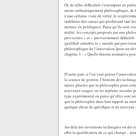
Or, de telles difficultés s’estompent en part
moins authentiquement philosophique, de la
à une certaine visée de vérité, le scepticisme
indéfinies des causes qui produisent tant 
moraux ou politiques). Parce qu’ils sont iss
réalité, les concepts proposés par une philo
provisoires » et « provisoirement définitifs
qualifiait autrefois la « morale par provisio
philosophique de l’innovation [pour un dév
chapitre 3 : « Quelle théorie normative pou
D’autre part, si l’on veut penser l’innovatio
la science de gestion, l’histoire des techn
mieux placées que la philosophie pour comp
nouveaux usages, ou les ruptures sociales pr
type expérimental ou parce qu’elles sont né
que la philosophie dans leur rapport au mo
quelque chose de spécifique et de nouveau s
Au-delà des inventions techniques ou des ru
effet la qualification de ce qui change – po