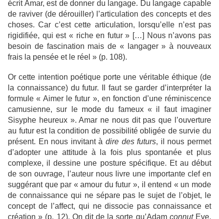
écrit Amar, est de donner du langage. Du langage capable
de raviver (de dérouiller) l’articulation des concepts et des
choses. Car c’est cette articulation, lorsqu’elle n’est pas
rigidifiée, qui est « riche en futur » […] Nous n’avons pas
besoin de fascination mais de « langager » à nouveaux
frais la pensée et le réel » (p. 108).
Or cette intention poétique porte une véritable éthique (de
la connaissance) du futur. Il faut se garder d’interpréter la
formule « Aimer le futur », en fonction d’une réminiscence
camusienne, sur le mode du fameux « il faut imaginer
Sisyphe heureux ». Amar ne nous dit pas que l’ouverture
au futur est la condition de possibilité obligée de survie du
présent. En nous invitant à
dire des futurs
, il nous permet
d’adopter une attitude à la fois plus spontanée et plus
complexe, il dessine une posture spécifique. Et au début
de son ouvrage, l’auteur nous livre une importante clef en
suggérant que par « amour du futur », il entend « un mode
de connaissance qui ne sépare pas le sujet de l’objet, le
concept de l’affect, qui ne dissocie pas connaissance et
création » (p. 12). On dit de la sorte qu’Adam
connut
Eve,