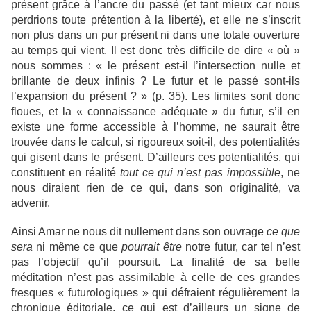
présent grâce à l’ancre du passé (et tant mieux car nous
perdrions toute prétention à la liberté), et elle ne s’inscrit
non plus dans un pur présent ni dans une totale ouverture
au temps qui vient. Il est donc très difficile de dire « où »
nous sommes : « le présent est-il l’intersection nulle et
brillante de deux infinis ? Le futur et le passé sont-ils
l’expansion du présent ? » (p. 35). Les limites sont donc
floues, et la « connaissance adéquate » du futur, s’il en
existe une forme accessible à l’homme, ne saurait être
trouvée dans le calcul, si rigoureux soit-il, des potentialités
qui gisent dans le présent. D’ailleurs ces potentialités, qui
constituent en réalité
tout ce qui n’est pas impossible
, ne
nous diraient rien de ce qui, dans son originalité, va
advenir.
Ainsi Amar ne nous dit nullement dans son ouvrage
ce que
sera
ni même ce que
pourrait être
notre futur, car tel n’est
pas l’objectif qu’il poursuit. La finalité de sa belle
méditation n’est pas assimilable à celle de ces grandes
fresques « futurologiques » qui défraient régulièrement la
chronique éditoriale, ce qui est d’ailleurs un signe de