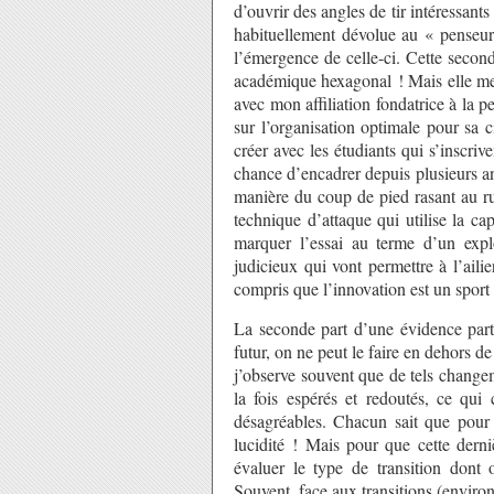
d’ouvrir des angles de tir intéressant
habituellement dévolue au « penseur 
l’émergence de celle-ci. Cette secon
académique hexagonal ! Mais elle me 
avec mon affiliation fondatrice à la p
sur l’organisation optimale pour sa c
créer avec les étudiants qui s’inscri
chance d’encadrer depuis plusieurs ann
manière du coup de pied rasant au rug
technique d’attaque qui utilise la ca
marquer l’essai au terme d’un expl
judicieux qui vont permettre à l’ailie
compris que l’innovation est un sport c
La seconde part d’une évidence part
futur, on ne peut le faire en dehors d
j’observe souvent que de tels change
la fois espérés et redoutés, ce qui 
désagréables. Chacun sait que pour 
lucidité ! Mais pour que cette derni
évaluer le type de transition dont 
Souvent, face aux transitions (envir