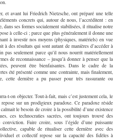
ion.
, et avant lui Friedrich Nietzsche, ont préparé une telle
léments concrets qui, autour de nous, l’accréditent : en
, dans ses formes socialement stabilisées, il ritualise notre
mpose à celle-ci ; parce que plus généralement il donne une
nant à investir nos moyens (physiques, matériels) en vue
it à des résultats qui sont autant de manières d’accéder à
in pas seulement parce qu’il nous nourrit matériellement
ermes de reconnaissance – jusqu’à donner à penser que la
tées, peuvent être bienfaisantes. Dans le cadre de la
a certes été présenté comme une contrainte, mais finalement,
ée, cette dernière a pu passer pour très rassurante ou
a-t-on objecter. Tout-à-fait, mais c’est justement cela, le
ui repose sur un prodigieux paradoxe. Ce paradoxe réside
 calmait le besoin de croire à la possibilité d’une existence
ques, ces technocraties sacrées, ont toujours trouvé des
 conviction. Faire croire, sous l’égide d’une puissante
lective, capable de ritualiser cette dernière avec des
ividuel et collectif repose sur la capacité des fidèles à