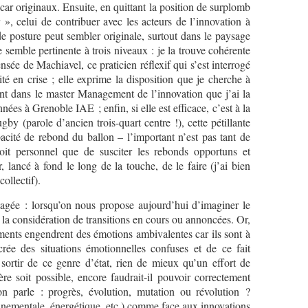
s car originaux. Ensuite, en quittant la position de surplomb
», celui de contribuer avec les acteurs de l’innovation à
de posture peut sembler originale, surtout dans le paysage
semble pertinente à trois niveaux : je la trouve cohérente
ensée de Machiavel, ce praticien réflexif qui s’est interrogé
ité en crise ; elle exprime la disposition que je cherche à
vent dans le master Management de l’innovation que j’ai la
ées à Grenoble IAE ; enfin, si elle est efficace, c’est à la
by (parole d’ancien trois-quart centre !), cette pétillante
pacité de rebond du ballon – l’important n’est pas tant de
oit personnel que de susciter les rebonds opportuns et
r, lancé à fond le long de la touche, de le faire (j’ai bien
ollectif).
agée : lorsqu’on nous propose aujourd’hui d’imaginer le
e la considération de transitions en cours ou annoncées. Or,
ments engendrent des émotions ambivalentes car ils sont à
crée des situations émotionnelles confuses et de ce fait
sortir de ce genre d’état, rien de mieux qu’un effort de
ère soit possible, encore faudrait-il pouvoir correctement
on parle : progrès, évolution, mutation ou révolution ?
onnementale, énergétique, etc.) comme face aux innovations