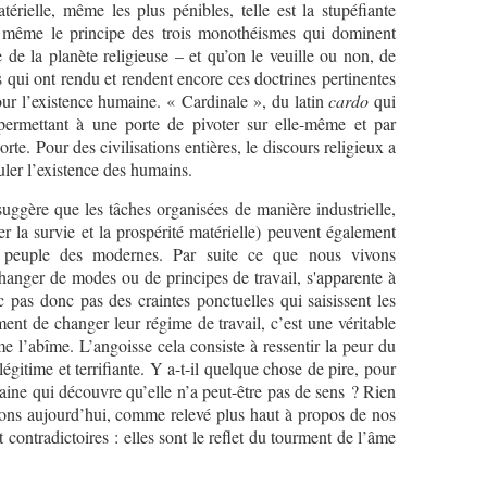
térielle, même les plus pénibles, telle est la stupéfiante
t même le principe des trois monothéismes qui dominent
 de la planète religieuse – et qu’on le veuille ou non, de
s qui ont rendu et rendent encore ces doctrines pertinentes
ur l’existence humaine. « Cardinale », du latin
cardo
qui
permettant à une porte de pivoter sur elle-même et par
rte. Pour des civilisations entières, le discours religieux a
culer l’existence des humains.
 suggère que les tâches organisées de manière industrielle,
rer la survie et la prospérité matérielle) peuvent également
 peuple des modernes. Par suite ce que nous vivons
anger de modes ou de principes de travail, s'apparente à
c pas donc pas des craintes ponctuelles qui saisissent les
nt de changer leur régime de travail, c’est une véritable
e l’abîme. L’angoisse cela consiste à ressentir la peur du
légitime et terrifiante. Y a-t-il quelque chose de pire, pour
maine qui découvre qu’elle n’a peut-être pas de sens ? Rien
vons aujourd’hui, comme relevé plus haut à propos de nos
t contradictoires : elles sont le reflet du tourment de l’âme