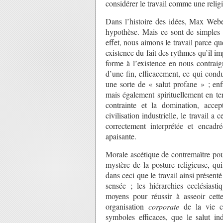
considérer le travail comme une relig
Dans l’histoire des idées, Max Weber
hypothèse. Mais ce sont de simples é
effet, nous aimons le travail parce que
existence du fait des rythmes qu’il i
forme à l’existence en nous contraig
d’une fin, efficacement, ce qui condu
une sorte de « salut profane » ; enf
mais également spirituellement en t
contrainte et la domination, accep
civilisation industrielle, le travail 
correctement interprétée et encadr
apaisante.
Morale ascétique de contremaître pourr
mystère de la posture religieuse, q
dans ceci que le travail ainsi présenté
sensée ; les hiérarchies ecclésiasti
moyens pour réussir à asseoir cette
organisation
corporate
de la vie col
symboles efficaces, que le salut ind