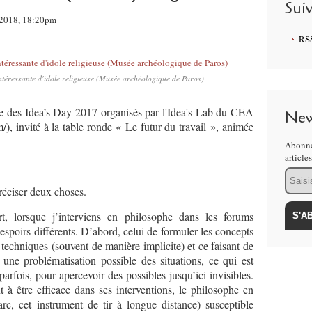
Sui
r 2018, 18:20pm
RS
téressante d'idole religieuse (Musée archéologique de Paros)
adre des Idea’s Day 2017 organisés par l'Idea's Lab du CEA
New
), invité à la table ronde « Le futur du travail », animée
Abonne
article
Email
réciser deux choses.
, lorsque j’interviens en philosophe dans les forums
espoirs différents. D’abord, celui de formuler les concepts
t techniques (souvent de manière implicite) et ce faisant de
 une problématisation possible des situations, ce qui est
parfois, pour apercevoir des possibles jusqu’ici invisibles.
nt à être efficace dans ses interventions, le philosophe en
rc, cet instrument de tir à longue distance) susceptible