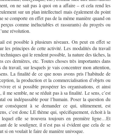
ent, on ne sait pas à quoi on a affaire – et cela rend les
seulement sur un plan intellectuel mais également du point
 ne se comporte en effet pas de la même manière quand on
ôt perçus comme inéluctables et rassurants) du progrès ou
d’une révolution.
vail est possible à plusieurs niveaux. On peut en effet se
r les principes de cette activité. Les modalités du travail
 techniques qui le rendent possible, la nature des tâches, la
ans ces dernières, etc. Toutes choses très importantes dans
s du travail, sur lesquels je vais concentrer mon attention,
n sens. La finalité de ce que nous avons pris l’habitude de
ception, la production et la commercialisation d’objets ou
vivre et si possible prospérer les organisations, et ainsi
 il me semble, ne se réduit pas à sa finalité. Le sens, c’est
ntal ou indépassable pour l’humain. Poser la question du
 par conséquent à se demander ce qui, ultimement, est
ns, c’est donc LE thème qui, spécifiquement, échoit à la
r lequel elle se trouvera toujours en première ligne…Et
sant de le souligner, il n’est pas si évident que cela de se
ut si on voulait le faire de manière univoque.