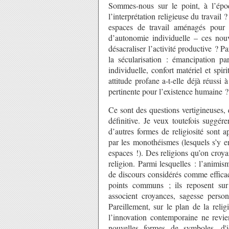
Sommes-nous sur le point, à l’époq
l’interprétation religieuse du travail
espaces de travail aménagés pour 
d’autonomie individuelle – ces nouv
désacraliser l’activité productive ? P
la sécularisation : émancipation pa
individuelle, confort matériel et spir
attitude profane a-t-elle déjà réussi 
pertinente pour l’existence humaine ?
Ce sont des questions vertigineuses,
définitive. Je veux toutefois suggé
d’autres formes de religiosité sont 
par les monothéismes (lesquels s’y 
espaces !). Des religions qu’on croya
religion. Parmi lesquelles : l’anim
de discours considérés comme efficace
points communs ; ils reposent sur 
associent croyances, sagesse personn
Pareillement, sur le plan de la religi
l’innovation contemporaine ne revien
nouvelles formes de symboles, d'id