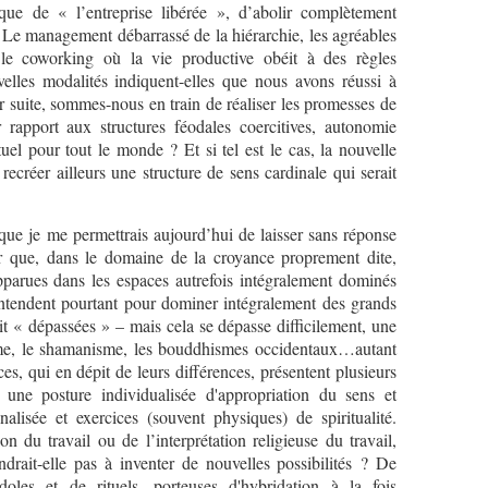
ue de « l’entreprise libérée », d’abolir complètement
 ? Le management débarrassé de la hiérarchie, les agréables
le coworking où la vie productive obéit à des règles
elles modalités indiquent-elles que nous avons réussi à
ar suite, sommes-nous en train de réaliser les promesses de
r rapport aux structures féodales coercitives, autonomie
ituel pour tout le monde ? Et si tel est le cas, la nouvelle
à recréer ailleurs une structure de sens cardinale qui serait
 que je me permettrais aujourd’hui de laisser sans réponse
rer que, dans le domaine de la croyance proprement dite,
apparues dans les espaces autrefois intégralement dominés
entendent pourtant pour dominer intégralement des grands
it « dépassées » – mais cela se dépasse difficilement, une
isme, le shamanisme, les bouddhismes occidentaux…autant
s, qui en dépit de leurs différences, présentent plusieurs
une posture individualisée d'appropriation du sens et
alisée et exercices (souvent physiques) de spiritualité.
on du travail ou de l’interprétation religieuse du travail,
drait-elle pas à inventer de nouvelles possibilités ? De
oles et de rituels, porteuses d'hybridation à la fois