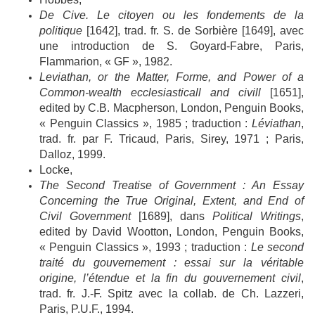
De Cive. Le citoyen ou les fondements de la
politique
[1642], trad. fr. S. de Sorbière [1649], avec
une introduction de S. Goyard-Fabre, Paris,
Flammarion, « GF », 1982.
Leviathan, or the Matter, Forme, and Power of a
Common-wealth ecclesiasticall and civill
[1651],
edited by C.B. Macpherson, London, Penguin Books,
« Penguin Classics », 1985 ; traduction :
Léviathan
,
trad. fr. par F. Tricaud, Paris, Sirey, 1971 ; Paris,
Dalloz, 1999.
Locke,
The Second Treatise of Government : An Essay
Concerning the True Original, Extent, and End of
Civil Government
[1689], dans
Political Writings
,
edited by David Wootton, London, Penguin Books,
« Penguin Classics », 1993 ; traduction :
Le second
traité du gouvernement : essai sur la véritable
origine, l’étendue et la fin du gouvernement civil
,
trad. fr. J.-F. Spitz avec la collab. de Ch. Lazzeri,
Paris, P.U.F., 1994.