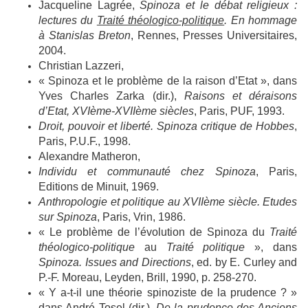
Jacqueline Lagrée,
Spinoza et le débat religieux :
lectures du
Traité théologico-politique
. En hommage
à Stanislas Breton
, Rennes, Presses Universitaires,
2004.
Christian Lazzeri,
« Spinoza et le problème de la raison d’Etat », dans
Yves Charles Zarka (dir.),
Raisons et déraisons
d’Etat, XVIème-XVIIème siècles
, Paris, PUF, 1993.
Droit, pouvoir et liberté. Spinoza critique de Hobbes
,
Paris, P.U.F., 1998.
Alexandre Matheron,
Individu et communauté chez Spinoza
, Paris,
Editions de Minuit, 1969.
Anthropologie et politique au XVIIème siècle. Etudes
sur Spinoza
, Paris, Vrin, 1986.
« Le problème de l’évolution de Spinoza du
Traité
théologico-politique
au
Traité politique
», dans
Spinoza.
Issues and Directions
, ed. by E. Curley and
P.-F. Moreau, Leyden, Brill, 1990, p. 258-270.
« Y a-t-il une théorie spinoziste de la prudence ? »
dans André Tosel (dir.),
De la prudence des Anciens