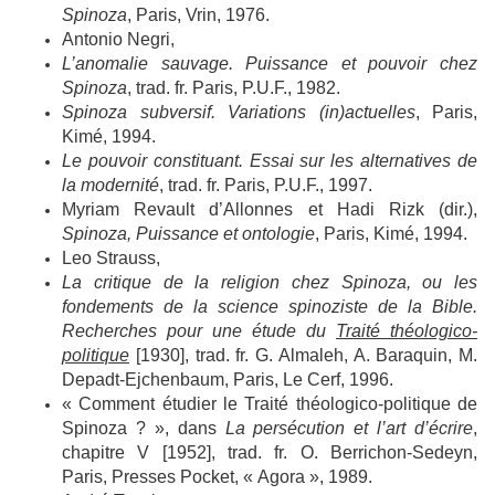
Spinoza
, Paris, Vrin, 1976.
Antonio Negri,
L’anomalie sauvage. Puissance et pouvoir chez
Spinoza
, trad. fr. Paris, P.U.F., 1982.
Spinoza subversif. Variations (in)actuelles
, Paris,
Kimé, 1994.
Le pouvoir constituant. Essai sur les alternatives de
la modernité
, trad. fr. Paris, P.U.F., 1997.
Myriam Revault d’Allonnes et Hadi Rizk (dir.),
Spinoza, Puissance et ontologie
, Paris, Kimé, 1994.
Leo Strauss,
La critique de la religion chez Spinoza, ou les
fondements de la science spinoziste de la Bible.
Recherches pour une étude du
Traité théologico-
politique
[1930], trad. fr. G. Almaleh, A. Baraquin, M.
Depadt-Ejchenbaum, Paris, Le Cerf, 1996.
« Comment étudier le Traité théologico-politique de
Spinoza ? », dans
La persécution et l’art d’écrire
,
chapitre V [1952], trad. fr. O. Berrichon-Sedeyn,
Paris, Presses Pocket, « Agora », 1989.