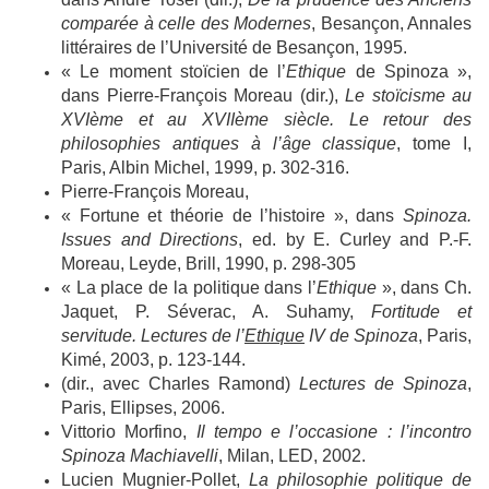
comparée à celle des Modernes
, Besançon, Annales
littéraires de l’Université de Besançon, 1995.
« Le moment stoïcien de l’
Ethique
de Spinoza »,
dans Pierre-François Moreau (dir.),
Le stoïcisme au
XVIème et au XVIIème siècle. Le retour des
philosophies antiques à l’âge classique
, tome I,
Paris, Albin Michel, 1999, p. 302-316.
Pierre-François Moreau,
« Fortune et théorie de l’histoire », dans
Spinoza.
Issues and Directions
, ed. by E. Curley and P.-F.
Moreau, Leyde, Brill, 1990, p. 298-305
« La place de la politique dans l’
Ethique
», dans Ch.
Jaquet, P. Séverac, A. Suhamy,
Fortitude et
servitude. Lectures de l’
Ethique
IV de Spinoza
, Paris,
Kimé, 2003, p. 123-144.
(dir., avec Charles Ramond)
Lectures de Spinoza
,
Paris, Ellipses, 2006.
Vittorio Morfino,
Il tempo e l’occasione : l’incontro
Spinoza Machiavelli
, Milan, LED, 2002.
Lucien Mugnier-Pollet,
La philosophie politique de