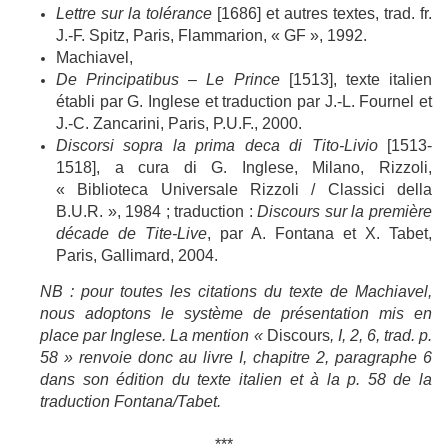
Lettre sur la tolérance
[1686] et autres textes, trad. fr.
J.-F. Spitz, Paris, Flammarion, « GF », 1992.
Machiavel,
De Principatibus
–
Le Prince
[1513], texte italien
établi par G. Inglese et traduction par J.-L. Fournel et
J.-C. Zancarini, Paris, P.U.F., 2000.
Discorsi sopra la prima deca di Tito-Livio
[1513-
1518], a cura di G. Inglese, Milano, Rizzoli,
« Biblioteca Universale Rizzoli / Classici della
B.U.R. », 1984 ; traduction :
Discours sur la première
décade de Tite-Live
, par A. Fontana et X. Tabet,
Paris, Gallimard, 2004.
NB : pour toutes les citations du texte de Machiavel,
nous adoptons le système de présentation mis en
place par Inglese. La mention «
Discours
, I, 2, 6, trad. p.
58 » renvoie donc au livre I, chapitre 2, paragraphe 6
dans son édition du texte italien et à la p. 58 de la
traduction Fontana/Tabet.
***