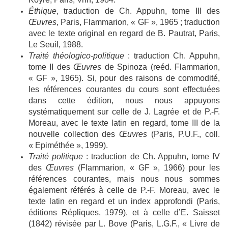
Éthique
, traduction de Ch. Appuhn, tome III des
Œuvres
, Paris, Flammarion, « GF », 1965 ; traduction
avec le texte original en regard de B. Pautrat, Paris,
Le Seuil, 1988.
Traité théologico-politique
: traduction Ch. Appuhn,
tome II des
Œuvres
de Spinoza (reéd. Flammarion,
« GF », 1965). Si, pour des raisons de commodité,
les références courantes du cours sont effectuées
dans cette édition, nous nous appuyons
systématiquement sur celle de J. Lagrée et de P.-F.
Moreau, avec le texte latin en regard, tome III de la
nouvelle collection des
Œuvres
(Paris, P.U.F., coll.
« Epiméthée », 1999).
Traité politique
: traduction de Ch. Appuhn, tome IV
des
Œuvres
(Flammarion, « GF », 1966) pour les
références courantes, mais nous nous sommes
également référés à celle de P.-F. Moreau, avec le
texte latin en regard et un index approfondi (Paris,
éditions Répliques, 1979), et à celle d’E. Saisset
(1842) révisée par L. Bove (Paris, L.G.F., « Livre de