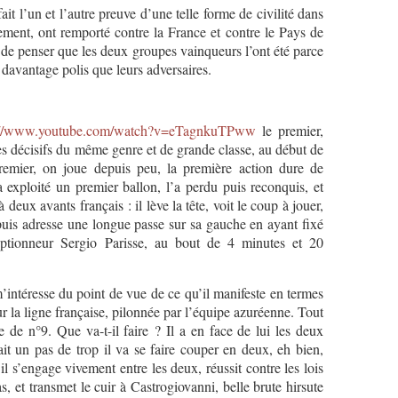
n et l’autre preuve d’une telle forme de civilité dans
vement, ont remporté contre la France et contre le Pays de
de penser que les deux groupes vainqueurs l’ont été parce
 davantage polis que leurs adversaires.
://www.youtube.com/watch?v=eTagnkuTPww
le premier,
es décisifs du même genre et de grande classe, au début de
emier, on joue depuis peu, la première action dure de
 a exploité un premier ballon, l’a perdu puis reconquis, et
deux avants français : il lève la tête, voit le coup à jouer,
 puis adresse une longue passe sur sa gauche en ayant fixé
ceptionneur Sergio Parisse, au bout de 4 minutes et 20
m’intéresse du point de vue de ce qu’il manifeste en termes
 la ligne française, pilonnée par l’équipe azuréenne. Tout
 de n°9. Que va-t-il faire ? Il a en face de lui les deux
fait un pas de trop il va se faire couper en deux, eh bien,
il s’engage vivement entre les deux, réussit contre les lois
s, et transmet le cuir à Castrogiovanni, belle brute hirsute