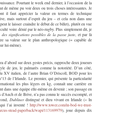
 jouissance. Pourtant le week end dernier, à l’occasion de la
ut de même pu voir deux ou trois choses intéressantes. Je
ont il faut apprécier la valeur en termes de technique
ive, mais surtout d’esprit du jeu – et cela non dans une
eut le laisser craindre le début de ce billet), plutôt en vue
culté voire dénié par le néo-rugby. Plus simplement dit, je
 des significations possibles de la passe juste
, et par là
tre sa valeur sur le plan anthropologique (= capable de
sur lui-même).
abord sur deux gestes précis, rapproche deux joueurs
style de jeu, le palmarès comme la notoriété. D’un côté,
u XV italien, de l’autre Brian O’Driscoll, BOD pour les
 n°13 de l’Irlande. Le premier, qui présente la particularité
ernational les plus légers en kg, connaît une carrière en
stant dans une équipe elle-même en devenir ; son passage en
s d’Auch et de Brive, n’a pas connu le succès escompté, et
econd,
Dubliner
distingué et dieu vivant en Irlande (« In
ui l’ai inventé !
http://www.tower.com/in-bod-we-trust-
marcus-stead-paperback/wapi/113169979
), joue depuis dix