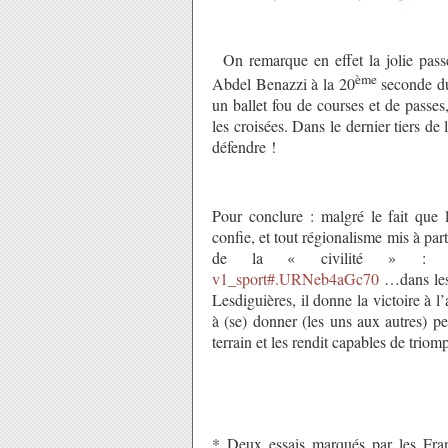
On remarque en effet la jolie pass
ème
Abdel Benazzi à la 20
seconde du
un ballet fou de courses et de passes, 
les croisées. Dans le dernier tiers de 
défendre !
Pour conclure : malgré le fait que l
confie, et tout régionalisme mis à par
de la « civilité » 
v1_sport#.URNeb4aGc70
…dans les
Lesdiguières, il donne la victoire à l
à (se) donner (les uns aux autres) p
terrain et les rendit capables de triom
* Deux essais marqués par les Franç