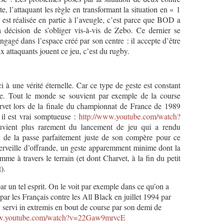
te, l’attaquant les règle en transformant la situation en « 1
n est réalisée en partie à l’aveugle, c’est parce que BOD a
 décision de s’obliger vis-à-vis de Zebo. Ce dernier se
ngagé dans l’espace créé par son centre : il accepte d’être
x attaquants jouent ce jeu, c’est du rugby.
i à une vérité éternelle. Car ce type de geste est constant
ble. Tout le monde se souvient par exemple de la course
rvet lors de la finale du championnat de France de 1989
 il est vrai somptueuse :
http://www.youtube.com/watch?
uvient plus rarement du lancement de jeu qui a rendu
ir de la passe parfaitement juste de son compère pour ce
veille d’offrande, un geste apparemment minime dont la
mme à travers le terrain (et dont Charvet, à la fin du petit
).
par un tel esprit. On le voit par exemple dans ce qu’on a
par les Français contre les All Black en juillet 1994 par
 servi in extremis en bout de course par son demi de
ww.youtube.com/watch?v=22Gaw9mrvcE