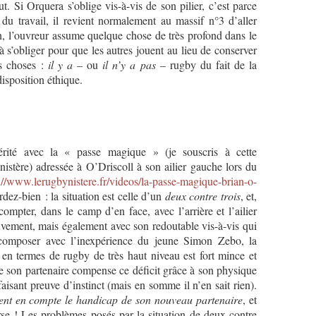
t. Si Orquera s’oblige vis-à-vis de son pilier, c’est parce
 du travail, il revient normalement au massif n°3 d’aller
ion, l’ouvreur assume quelque chose de très profond dans le
 à s’obliger pour que les autres jouent au lieu de conserver
es choses :
il y a
– ou
il n’y a pas
– rugby du fait de la
isposition éthique.
rité avec la « passe magique » (je souscris à cette
istère) adressée à O’Driscoll à son ailier gauche lors du
://www.lerugbynistere.fr/videos/la-passe-magique-brian-o-
rdez-bien : la situation est celle d’un
deux contre trois
, et,
ompter, dans le camp d’en face, avec l’arrière et l’ailier
uvement, mais également avec son redoutable vis-à-vis qui
t composer avec l’inexpérience du jeune Simon Zebo, la
l en termes de rugby de très haut niveau est fort mince et
ue son partenaire compense ce déficit grâce à son physique
faisant preuve d’instinct (mais en somme il n’en sait rien).
ent en compte le handicap de son nouveau partenaire
, et
se ! Les problèmes posés par la situation de deux contre