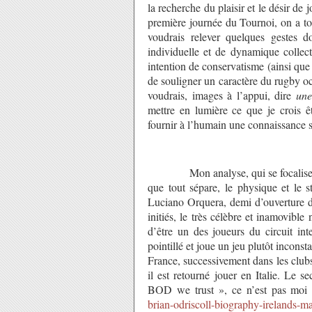
la recherche du plaisir et le désir de
première journée du Tournoi, on a to
voudrais relever quelques gestes d
individuelle et de dynamique collect
intention de conservatisme (ainsi que p
de souligner un caractère du rugby oc
voudrais, images à l’appui, dire
une
mettre en lumière ce que je crois ê
fournir à l’humain une connaissance 
Mon analyse, qui se focalisera d’
que tout sépare, le physique et le 
Luciano Orquera, demi d’ouverture d
initiés, le très célèbre et inamovible
d’être un des joueurs du circuit int
pointillé et joue un jeu plutôt incon
France, successivement dans les club
il est retourné jouer en Italie. Le s
BOD we trust », ce n’est pas moi q
brian-odriscoll-biography-irelands-