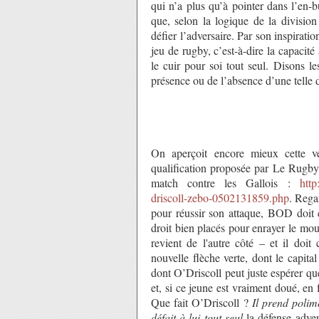
qui n’a plus qu’à pointer dans l’en-bu
que, selon la logique de la division
défier l’adversaire. Par son inspirat
jeu de rugby, c’est-à-dire la capacité
le cuir pour soi tout seul. Disons l
présence ou de l’absence d’une telle d
On aperçoit encore mieux cette vé
qualification proposée par Le Rugbyn
match contre les Gallois :
http
driscoll-zebo-0502131859.php
. Rega
pour réussir son attaque, BOD doit c
droit bien placés pour enrayer le mo
revient de l'autre côté – et il doi
nouvelle flèche verte, dont le capita
dont O’Driscoll peut juste espérer q
et, si ce jeune est vraiment doué, en 
Que fait O’Driscoll ?
Il
prend polim
défait
à lui tout seul
la défense adver