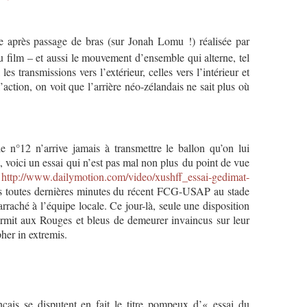
e après passage de bras (sur Jonah Lomu !) réalisée par
 film – et aussi le mouvement d’ensemble qui alterne, tel
les transmissions vers l’extérieur, celles vers l’intérieur et
l’action, on voit que l’arrière néo-zélandais ne sait plus où
e n°12 n’arrive jamais à transmettre le ballon qu’on lui
t, voici un essai qui n’est pas mal non plus du point de vue
:
http://www.dailymotion.com/video/xushff_essai-gedimat-
 toutes dernières minutes du récent FCG-USAP au stade
’arraché à l’équipe locale. Ce jour-là, seule une disposition
ermit aux Rouges et bleus de demeurer invaincus sur leur
pher in extremis.
ais se disputent en fait le titre pompeux d’« essai du