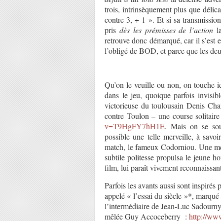
trois, intrinsèquement plus que délica
contre 3, + 1 ». Et si sa transmissio
pris
dès les prémisses de l’action
la
retrouve donc démarqué, car il s’est e
l’obligé de BOD, et parce que les deu
Qu’on le veuille ou non, on touche ic
dans le jeu, quoique parfois invisi
victorieuse du toulousain Denis Cha
contre Toulon – une course solitaire
v=T9HgFY7hH1E
. Mais on se so
possible une telle merveille, à savo
match, le fameux Codorniou. Une mer
subtile politesse propulsa le jeune ho
film, lui paraît vivement reconnaissant
Parfois les avants aussi sont inspirés 
appelé « l’essai du siècle »*, marqué 
l’intermédiaire de Jean-Luc Sadourny
mêlée Guy Accoceberry :
http://w