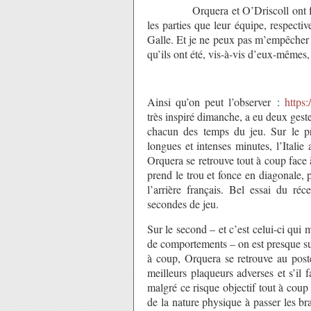
Orquera et O’Driscoll ont fait l’u
les parties que leur équipe, respecti
Galle. Et je ne peux pas m’empêcher 
qu’ils ont été, vis-à-vis d’eux-mêmes,
Ainsi qu’on peut l’observer :
https
très inspiré dimanche, a eu deux gest
chacun des temps du jeu. Sur le pr
longues et intenses minutes, l’Italie
Orquera se retrouve tout à coup face à 
prend le trou et fonce en diagonale,
l’arrière français. Bel essai du ré
secondes de jeu.
Sur le second – et c’est celui-ci qui 
de comportements – on est presque sur
à coup, Orquera se retrouve au poste
meilleurs plaqueurs adverses et s’il 
malgré ce risque objectif tout à coup 
de la nature physique à passer les bra