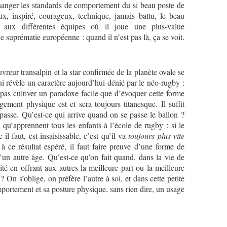
 changer les standards de comportement du si beau poste de
ux, inspiré, courageux, technique, jamais battu, le beau
aux différentes équipes où il joue une plus-value
 suprématie européenne : quand il n’est pas là, ça se voit.
ransalpin et la star confirmée de la planète ovale se
i révèle un caractère aujourd’hui dénié par le néo-rugby :
t pas cultiver un paradoxe facile que d’évoquer cette forme
gement physique est et sera toujours titanesque. Il suffit
a passe. Qu’est-ce qui arrive quand on se passe le ballon ?
e qu’apprennent tous les enfants à l’école de rugby : si le
l faut, est insaisissable, c’est qu’il va
toujours plus vite
à ce résultat espéré, il faut faire preuve d’une forme de
 d’un autre âge. Qu’est-ce qu’on fait quand, dans la vie de
lité en offrant aux autres la meilleure part ou la meilleure
? On s’oblige, on préfère l’autre à soi, et dans cette petite
portement et sa posture physique, sans rien dire, un usage