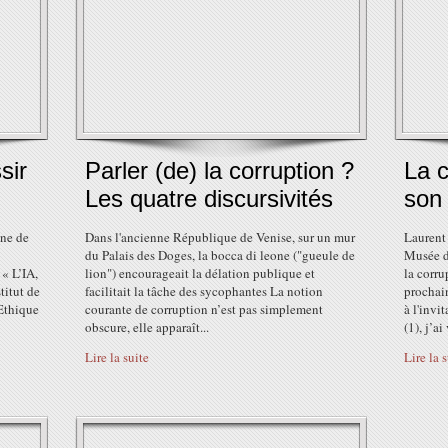
sir
Parler (de) la corruption ?
La 
Les quatre discursivités
son
ine de
Dans l'ancienne République de Venise, sur un mur
Laurent
du Palais des Doges, la bocca di leone ("gueule de
Musée d
« L’IA,
lion") encourageait la délation publique et
la corru
titut de
facilitait la tâche des sycophantes La notion
prochai
Ethique
courante de corruption n’est pas simplement
à l'invi
obscure, elle apparaît...
(1), j’ai
Lire la suite
Lire la 