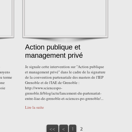
Action publique et
management privé
e
Je signale cette intervention sur "Action publique
 moyens
et management privé" dans le cadre de la signature
du terme
de la convention partenariale des masters de l'IEP
 une
Grenoble et de l'IAE de Grenoble :
loie
http://www.sciencespo-
grenoble.fr/blog/actu/lancement-du-partenariat-
entre-liae-de-grenoble-et-sciences-po-grenoble/...
Lire la suite
<<
<
1
2