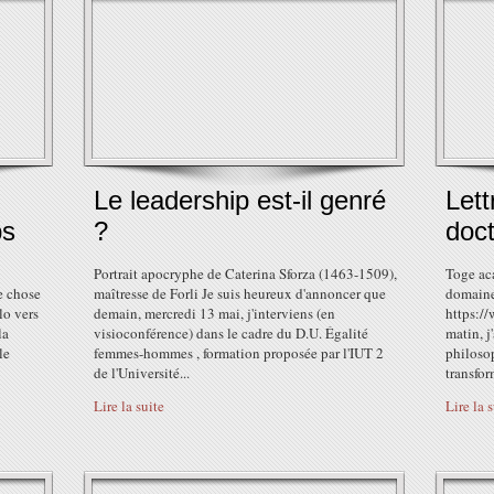
Le leadership est-il genré
Lett
ps
?
doct
Portrait apocryphe de Caterina Sforza (1463-1509),
Toge ac
e chose
maîtresse de Forli Je suis heureux d'annoncer que
domaine
lo vers
demain, mercredi 13 mai, j'interviens (en
https:/
la
visioconférence) dans le cadre du D.U. Égalité
matin, j
le
femmes-hommes , formation proposée par l'IUT 2
philosop
de l'Université...
transfor
Lire la suite
Lire la 